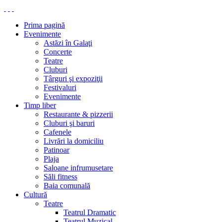
Prima pagină
Evenimente
Astăzi în Galaţi
Concerte
Teatre
Cluburi
Târguri şi expoziţii
Festivaluri
Evenimente
Timp liber
Restaurante & pizzerii
Cluburi şi baruri
Cafenele
Livrări la domiciliu
Patinoar
Plaja
Saloane infrumusetare
Săli fitness
Baia comunală
Cultură
Teatre
Teatrul Dramatic
Teatrul Muzical