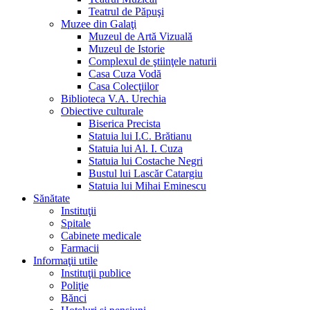
Teatrul de Păpuşi
Muzee din Galaţi
Muzeul de Artă Vizuală
Muzeul de Istorie
Complexul de ştiinţele naturii
Casa Cuza Vodă
Casa Colecţiilor
Biblioteca V.A. Urechia
Obiective culturale
Biserica Precista
Statuia lui I.C. Brătianu
Statuia lui Al. I. Cuza
Statuia lui Costache Negri
Bustul lui Lascăr Catargiu
Statuia lui Mihai Eminescu
Sănătate
Instituţii
Spitale
Cabinete medicale
Farmacii
Informaţii utile
Instituţii publice
Poliţie
Bănci