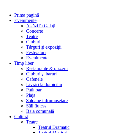
Prima pagină
Evenimente
Astăzi în Galaţi
Concerte
Teatre
Cluburi
Târguri şi expoziţii
Festivaluri
Evenimente
Timp liber
Restaurante & pizzerii
Cluburi şi baruri
Cafenele
Livrări la domiciliu
Patinoar
Plaja
Saloane infrumusetare
Săli fitness
Baia comunală
Cultură
Teatre
Teatrul Dramatic
Teatrul Muzical