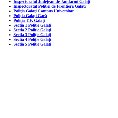
Inspectoratul Judeţean de Jandarmi Galaţi
Inspectoratul Politiei de Frontiera Galati
Poliţia Galaţi Campus Universitar
Poliţia Galaţi Gară
Poliţia T.F. Galaţi
Sectia 1 Poliţie Galaţi
Sectia 2 Poliţie Galaţi
Sectia 3 Poliţie Galaţi
Sectia 4 Poliţie Galaţi
Sectia 5 Poliţie Galaţi