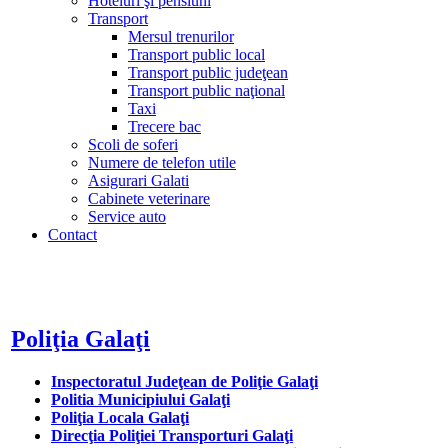
Hoteluri şi pensiuni
Transport
Mersul trenurilor
Transport public local
Transport public judeţean
Transport public naţional
Taxi
Trecere bac
Scoli de soferi
Numere de telefon utile
Asigurari Galati
Cabinete veterinare
Service auto
Contact
Poliţia Galaţi
Inspectoratul Judeţean de Poliţie Galaţi
Politia Municipiului Galaţi
Poliţia Locala Galaţi
Direcţia Poliţiei Transporturi Galaţi