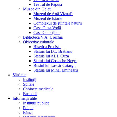
Teatrul de Păpuşi
Muzee din Galaţi
Muzeul de Artă Vizuală
Muzeul de Istorie
Complexul de ştiinţele naturii
Casa Cuza Vodă
Casa Colecţiilor
Biblioteca V.A. Urechia
Obiective culturale
Biserica Precista
Statuia lui I.C. Brătianu
Statuia lui Al. I. Cuza
Statuia lui Costache Negri
Bustul lui Lascăr Catargiu
Statuia lui Mihai Eminescu
Sănătate
Instituţii
Spitale
Cabinete medicale
Farmacii
Informaţii utile
Instituţii publice
Poliţie
Bănci