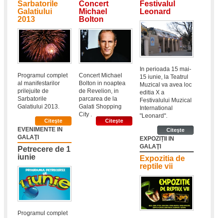
Sarbatorile
Concert
Festivalul
Galatiului
Michael
Leonard
2013
Bolton
In perioada 15 mai-
Programul complet
Concert Michael
15 iunie, la Teatrul
al manifestarilor
Bolton in noaptea
Muzical va avea loc
prilejuite de
de Revelion, in
editia X a
Sarbatorile
parcarea de la
Festivalului Muzical
Galatiului 2013.
Galati Shopping
International
City .
"Leonard".
Citeşte
Citeşte
EVENIMENTE IN
Citeşte
GALAŢI
EXPOZIȚII IN
GALAŢI
Petrecere de 1
iunie
Expozitia de
reptile vii
Programul complet