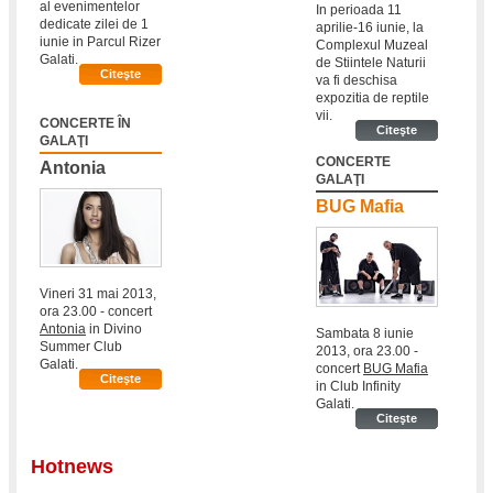
al evenimentelor
In perioada 11
dedicate zilei de 1
aprilie-16 iunie, la
iunie in Parcul Rizer
Complexul Muzeal
Galati.
de Stiintele Naturii
Citeşte
va fi deschisa
expozitia de reptile
vii.
CONCERTE ÎN
Citeşte
GALAŢI
CONCERTE
Antonia
GALAŢI
BUG Mafia
Vineri 31 mai 2013,
ora 23.00 - concert
Antonia
in Divino
Sambata 8 iunie
Summer Club
2013, ora 23.00 -
Galati.
concert
BUG Mafia
Citeşte
in Club Infinity
Galati.
Citeşte
Hotnews