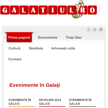
Prima pagină
Evenimente
Timp liber
Cultură
Sănătate
Informaţii utile
Contact
Evenimente în Galaţi
EVENIMENTE ÎN
REVELION 2014
EVENIMENTE ÎN
GALAŢI
GALAŢI
GALAŢI